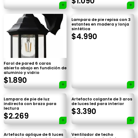
$
1.090
Lampara de pie repisa con 3
estantes en madera y lonja
sintética
$
4.990
Farol de pared 6 caras
abierto abajo en fundición de
aluminio y vidrio
$
1.890
Lampara de pie de luz
Artefacto colgante de 3 aros
indirecta con brazo para
de luces led para interior
lectura
$
3.390
$
2.269
Artefacto aplique de 6 luces
Ventilador de techo