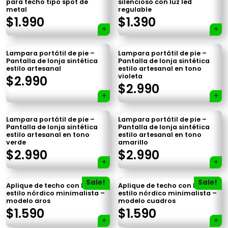
para techo tipo spot de
silencioso con luz led
metal
regulable
$
1.990
$
1.390
Lampara portátil de pie –
Lampara portátil de pie –
Pantalla de lonja sintética
Pantalla de lonja sintética
estilo artesanal
estilo artesanal en tono
violeta
$
2.990
$
2.990
Lampara portátil de pie –
Lampara portátil de pie –
Pantalla de lonja sintética
Pantalla de lonja sintética
estilo artesanal en tono
estilo artesanal en tono
verde
amarillo
$
2.990
$
2.990
Sale!
Sale!
Aplique de techo con luz led
Aplique de techo con luz led
estilo nórdico minimalista –
estilo nórdico minimalista –
modelo aros
modelo cuadros
$
1.590
$
1.590