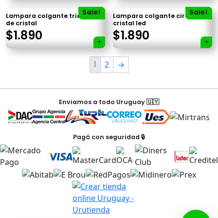
×
Sale!
Sale!
Lampara colgante triángulo
Lampara colgante circular de
de cristal
cristal led
$
1.890
$
1.890
1
2
→
Tu carrito está vacío.
Agregá un producto y aparecerá acá
Enviamos a todo Uruguay 🇺🇾
automáticamente.
Pagá con seguridad 🔒