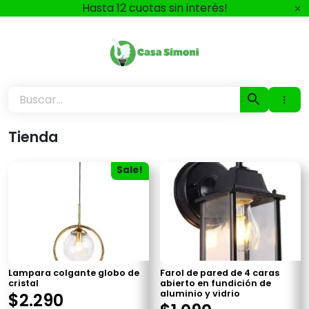
Ir
Hasta 12 cuotas sin interés!
al
contenido
Casa Simoni
Tienda
Sale!
Lampara colgante globo de
Farol de pared de 4 caras
cristal
abierto en fundición de
aluminio y vidrio
$
2.290