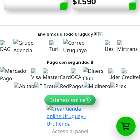
$
1.590
Navegación
Tu carrito está vacío.
Enviamos a todo Uruguay 🇺🇾
de
Agregá un producto y aparecerá acá
entradas
automáticamente.
Pagá con seguridad 🔒
Estamos online
Acceso al panel