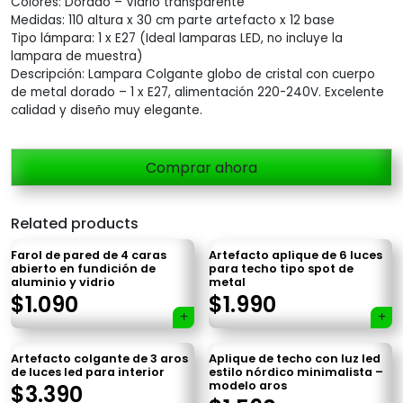
Colores: Dorado – Vidrio transparente
Medidas: 110 altura x 30 cm parte artefacto x 12 base
Tipo lámpara: 1 x E27 (Ideal lamparas LED, no incluye la
lampara de muestra)
Descripción: Lampara Colgante globo de cristal con cuerpo
de metal dorado – 1 x E27, alimentación 220-240V. Excelente
calidad y diseño muy elegante.
Comprar ahora
Related products
Farol de pared de 4 caras
Artefacto aplique de 6 luces
abierto en fundición de
para techo tipo spot de
aluminio y vidrio
metal
$
1.090
$
1.990
Artefacto colgante de 3 aros
Aplique de techo con luz led
×
de luces led para interior
estilo nórdico minimalista –
modelo aros
$
3.390