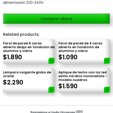
alimentación 220-240V.
Comprar ahora
Related products
Farol de pared 6 caras
Farol de pared de 4 caras
abierto abajo en fundición de
abierto en fundición de
aluminio y vidrio
aluminio y vidrio
×
$
1.890
$
1.090
Lampara colgante globo de
Aplique de techo con luz led
cristal
estilo nórdico minimalista –
modelo cuadros
$
2.290
$
1.590
Tu carrito está vacío.
Agregá un producto y aparecerá acá
automáticamente.
Navegación
Enviamos a todo Uruguay 🇺🇾