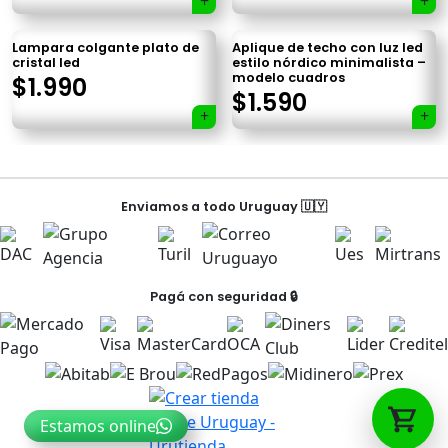
Lampara colgante plato de
Aplique de techo con luz led
cristal led
estilo nórdico minimalista –
modelo cuadros
$
1.990
$
1.590
Tu carrito está vacío.
Agregá un producto y aparecerá acá
automáticamente.
Navegación
Enviamos a todo Uruguay 🇺🇾
de
entradas
Pagá con seguridad 🔒
Estamos online