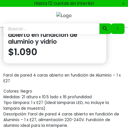
Ir
Hasta 12 cuotas sin interés!
al
contenido
Casa Simoni
1
2
3
4
5
Farol de pared de 4 caras
abierto en fundición de
aluminio y vidrio
$
1.090
Farol de pared 4 caras abierto en fundición de Aluminio – 1 x
E27
Colores: Negro
Medidas: 21 altura x 10.5 lado x 16 profundidad
Tipo lámpara: 1 x E27 (Ideal lamparas LED, no incluye la
lampara de muestra)
Descripción: Farol de pared 4 caras abierto en fundición de
Aluminio – 1 x E27, alimentación 220-240V. Fundición de
aluminio ideal para la intemperie.