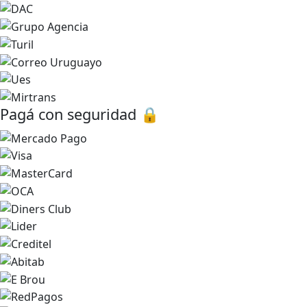
Pagá con seguridad 🔒
×
Tu carrito está vacío.
Agregá un producto y aparecerá acá
automáticamente.